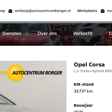
oop
verkoop@autocentrumborger.nl
Werkplaats
re
Diensten
Over ons
Verkocht
C
Opel Corsa
1.2 Turbo Hybrid Mi
KM-stand
33.737 km
Bouwjaar