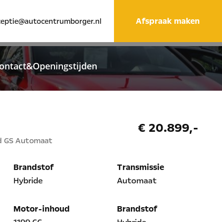
Afspraak maken
ceptie@autocentrumborger.nl
ontact&Openingstijden
€ 20.899,-
ld GS Automaat
Brandstof
Transmissie
Hybride
Automaat
Motor-inhoud
Brandstof