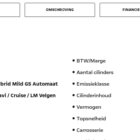
OMSCHRIJVING
FINANCI
BTW/Marge
Aantal cilinders
ybrid Mild GS Automaat
Emissieklasse
avi / Cruise / LM Velgen
Cilinderinhoud
Vermogen
Topsnelheid
Carrosserie