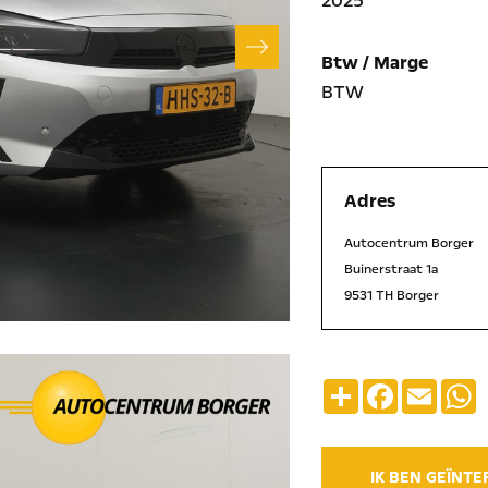
2025
Btw / Marge
BTW
Adres
Autocentrum Borger
Buinerstraat 1a
9531 TH Borger
Deel
Facebook
Emai
IK BEN GEÏNT