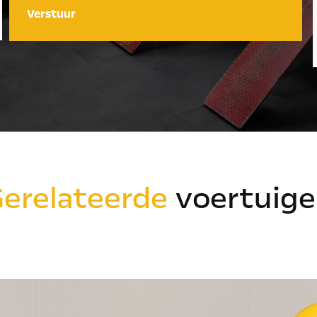
Verstuur
erelateerde
voertuige