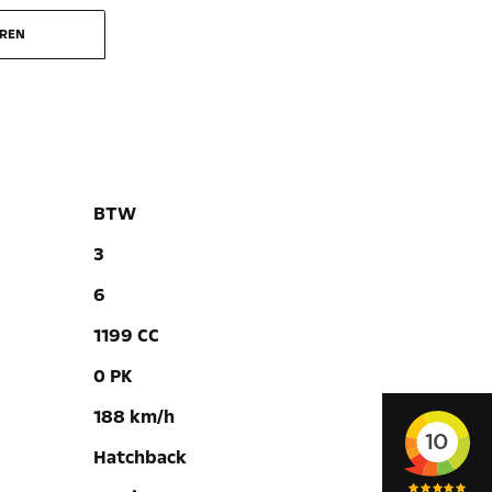
EREN
BTW
3
6
1199 CC
0 PK
188 km/h
Hatchback