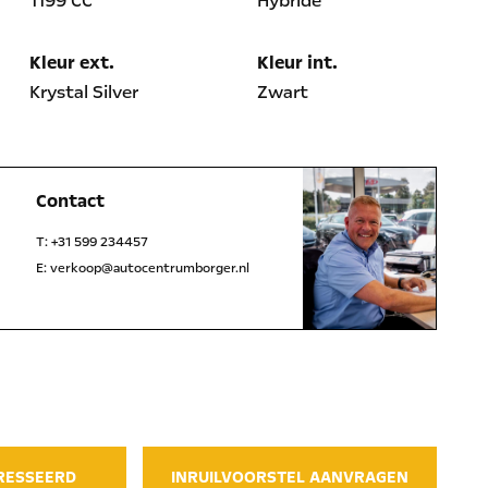
1199 CC
Hybride
Kleur ext.
Kleur int.
Krystal Silver
Zwart
Contact
T:
+31 599 234457
E:
verkoop@autocentrumborger.nl
l
WhatsApp
ERESSEERD
INRUILVOORSTEL AANVRAGEN