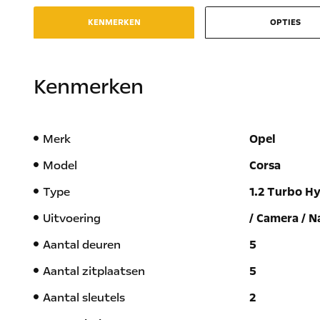
KENMERKEN
OPTIES
Kenmerken
Merk
Opel
Model
Corsa
Type
1.2 Turbo H
Uitvoering
/ Camera / N
Aantal deuren
5
Aantal zitplaatsen
5
Aantal sleutels
2