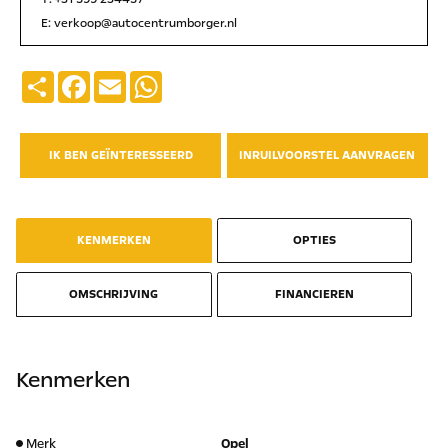
E:
verkoop@autocentrumborger.nl
Deel
Facebook
Email
WhatsApp
IK BEN GEÏNTERESSEERD
INRUILVOORSTEL AANVRAGEN
KENMERKEN
OPTIES
OMSCHRIJVING
FINANCIEREN
Kenmerken
Merk
Opel