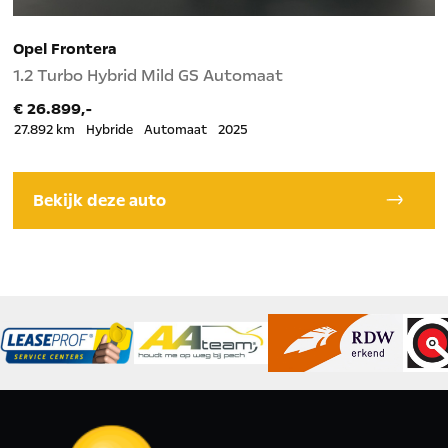
Opel Frontera
O
1.2 Turbo Hybrid Mild GS Automaat
1
€ 26.899,-
€
27.892 km
Hybride
Automaat
2025
4
Bekijk deze auto