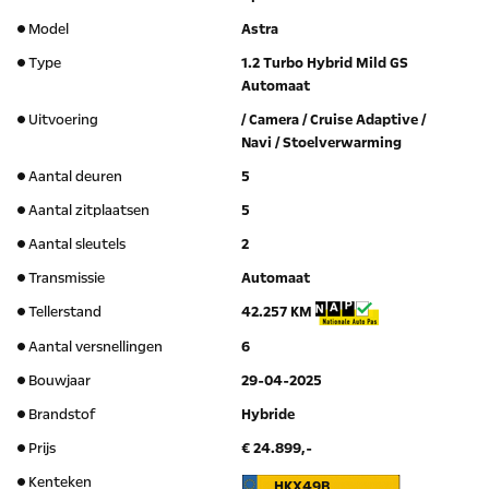
Model
Astra
Type
1.2 Turbo Hybrid Mild GS
Automaat
Uitvoering
/ Camera / Cruise Adaptive /
Navi / Stoelverwarming
Aantal deuren
5
Aantal zitplaatsen
5
Aantal sleutels
2
Transmissie
Automaat
Tellerstand
42.257 KM
Aantal versnellingen
6
Bouwjaar
29-04-2025
Brandstof
Hybride
Prijs
€ 24.899,-
Kenteken
HKX49B