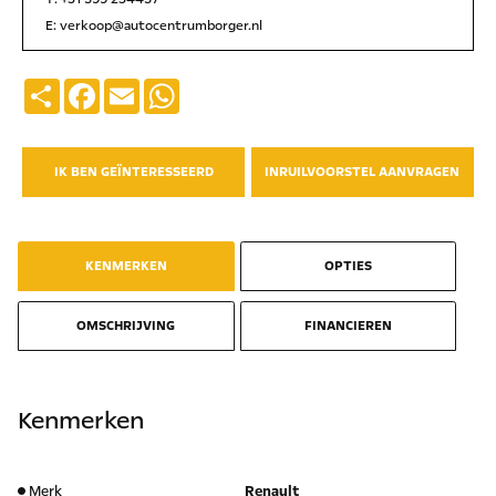
E:
verkoop@autocentrumborger.nl
Deel
Facebook
Email
WhatsApp
IK BEN GEÏNTERESSEERD
INRUILVOORSTEL AANVRAGEN
KENMERKEN
OPTIES
OMSCHRIJVING
FINANCIEREN
Kenmerken
Merk
Renault