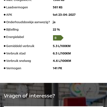
Max. trekgewicht
1500 KG
Laadvermogen
561 KG
APK
tot 23-04-2027
Onderhoudsboekje aanwezig?
ja
Bijtelling
22 %
Energielabel
Gemiddeld verbruik
5.3 L/100KM
Verbruik stad
6.5 L/100KM
Verbruik snelweg
4.6 L/100KM
Vermogen
141 PK
Vragen of interesse?