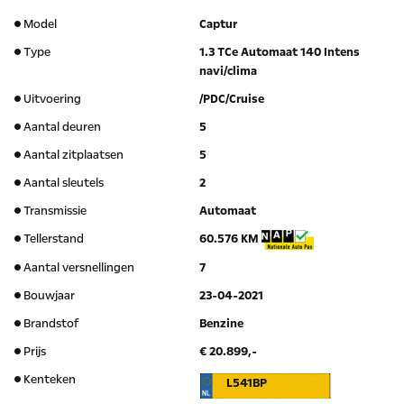
Model
Captur
Type
1.3 TCe Automaat 140 Intens
navi/clima
Uitvoering
/PDC/Cruise
Aantal deuren
5
Aantal zitplaatsen
5
Aantal sleutels
2
Transmissie
Automaat
Tellerstand
60.576 KM
Aantal versnellingen
7
Bouwjaar
23-04-2021
Brandstof
Benzine
Prijs
€ 20.899,-
Kenteken
L541BP