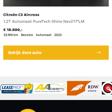
Citroën C3 Aircross
O
1.2T Automaat PureTech Shine Navi/17"LM
1
€ 18.899,-
€
33.199 km
Benzine
Automaat
2023
4
Bekijk deze auto