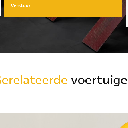
Verstuur
erelateerde
voertuige