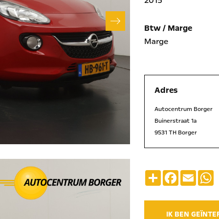
2015
Btw / Marge
Marge
Adres
Autocentrum Borger
Buinerstraat 1a
9531 TH Borger
Deel
Facebook
Emai
IK BEN GEÏNT