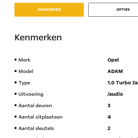
KENMERKEN
OPTIES
Kenmerken
Merk
Opel
Model
ADAM
Type
1.0 Turbo Ja
Uitvoering
/audio
Aantal deuren
3
Aantal zitplaatsen
4
Aantal sleutels
2