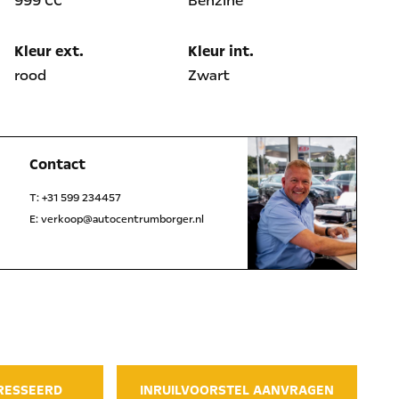
999 CC
Benzine
Kleur ext.
Kleur int.
rood
Zwart
Contact
T:
+31 599 234457
E:
verkoop@autocentrumborger.nl
l
WhatsApp
ERESSEERD
INRUILVOORSTEL AANVRAGEN