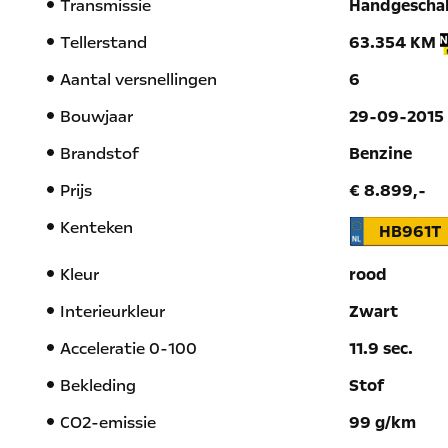
Transmissie
Handgescha
Tellerstand
63.354 KM
Aantal versnellingen
6
Bouwjaar
29-09-2015
Brandstof
Benzine
Prijs
€ 8.899,-
Kenteken
HB961T
Kleur
rood
Interieurkleur
Zwart
Acceleratie 0-100
11.9 sec.
Bekleding
Stof
CO2-emissie
99 g/km