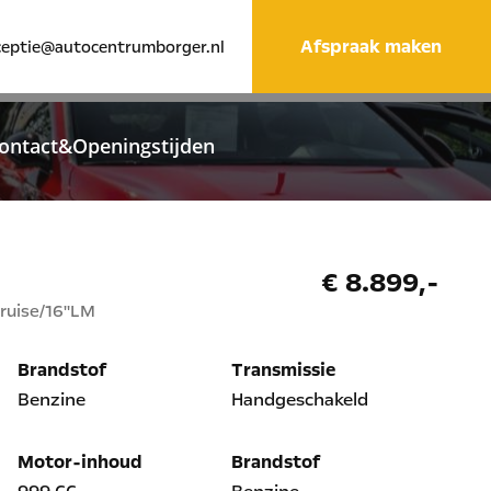
Afspraak maken
ceptie@autocentrumborger.nl
ontact&Openingstijden
€ 8.899,-
cruise/16"LM
Brandstof
Transmissie
Benzine
Handgeschakeld
Motor-inhoud
Brandstof