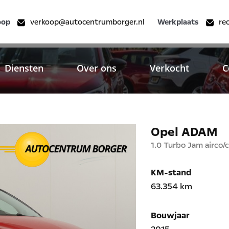
oop
verkoop@autocentrumborger.nl
Werkplaats
re
Diensten
Over ons
Verkocht
C
Opel ADAM
1.0 Turbo Jam airco/
KM-stand
63.354 km
Bouwjaar