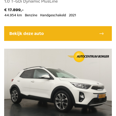
1.0 T-GDi Dynamic PlusLine
€ 17.899,-
44.954 km
Benzine
Handgeschakeld
2021
Bekijk deze auto