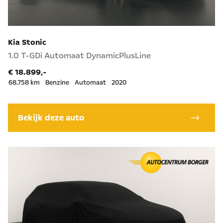
Kia Stonic
1.0 T-GDi Automaat DynamicPlusLine
€ 18.899,-
68.758 km
Benzine
Automaat
2020
Bekijk deze auto