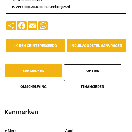
E:
verkoop@autocentrumborger.nl
Deel
Facebook
Email
WhatsApp
IK BEN GEÏNTERESSEERD
INRUILVOORSTEL AANVRAGEN
KENMERKEN
OPTIES
OMSCHRIJVING
FINANCIEREN
Kenmerken
Merk
Audi