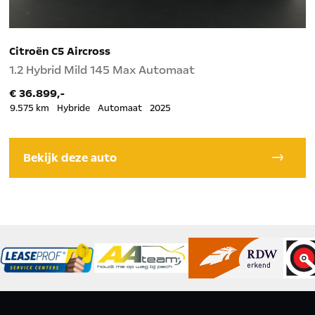
Citroën C5 Aircross
P
1.2 Hybrid Mild 145 Max Automaat
1
€ 36.899,-
€
9.575 km
Hybride
Automaat
2025
2
Bekijk deze auto