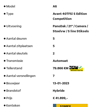
Model
A6
Type
Avant 40TFSi S Edition
Competition
Uitvoering
PanoDak / 21" / Camera /
Stoelvw / S line Stiksels
Aantal deuren
5
Aantal zitplaatsen
5
Aantal sleutels
2
Transmissie
Automaat
Tellerstand
79.866 KM
Aantal versnellingen
7
Bouwjaar
13-01-2023
Brandstof
Hybride
Prijs
€ 41.899,-
Kenteken
S198FX